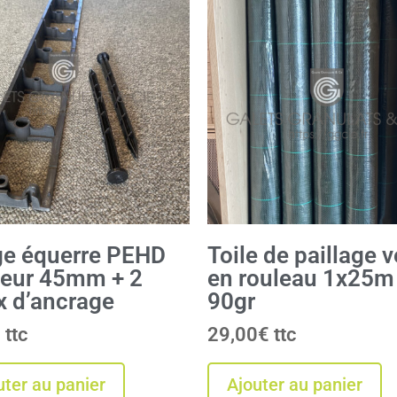
ge équerre PEHD
Toile de paillage v
eur 45mm + 2
en rouleau 1x25m
x d’ancrage
90gr
€
29,00
€
uter au panier
Ajouter au panier