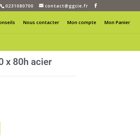
0231080700
contact@ggcie.fr
onseils
Nous contacter
Mon compte
Mon Panier
 x 80h acier