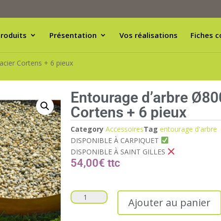
roduits
Présentation
Vos réalisations
Fiches c
acier Cortens + 6 pieux
Entourage d’arbre Ø800
Cortens + 6 pieux
Category
Accessoires
Tag
entourage d'arbre
DISPONIBLE À CARPIQUET
DISPONIBLE À SAINT GILLES
54,00
€
Ajouter au panier