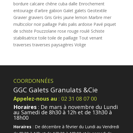
bordure
calcaire
chêne
cuba
dalle
Enrochement
entourage d'arbre
gabion
Galet
galets
Geotextile
Gravier
graviers
Gris
Grès
jaune
lemon
Marbre
mer
multicolor
noir
paillage
Palis
palis ardoise
Pavé
piquet
de schiste
Pouzzolane
rose
rouge
roulé
Schiste
stabilisatrice
toile
toile de paillage
Tout venant
traverses
traverses paysagères
Volige
COORDONNÉES
GGC Galets Granulats &Cie
Appelez-nous au
: 02 31 08 07 00
Horaires
: De mars à novembre du Lundi
au Samedi de 8h30 à 12h et de 13h30 à
18h00
Horaires
: De décembre à février du Lundi au Vendredi