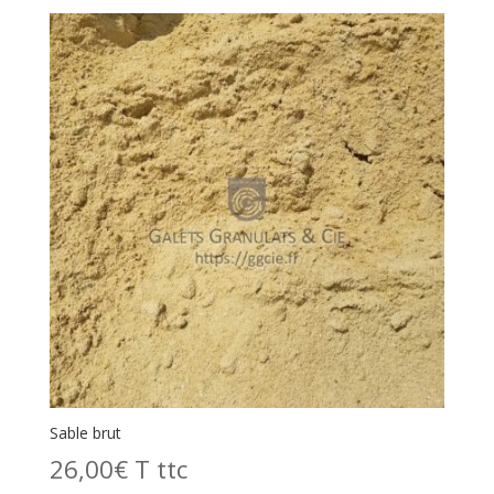
du
plus
récent
au
plus
ancien
Sable brut
26,00
€
T