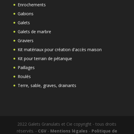
Enrochements
Gabions
Galets
Galets de marbre
Graviers
Kit matériaux pour création d'accès maison
Kit pour terrain de pétanque
Paillages
Roulés
Terre, sable, graves, drainants
2022 Galets Granulats et Cie copyright - tous droits
réservés.
-
CGV
-
Mentions légales
-
Politique de