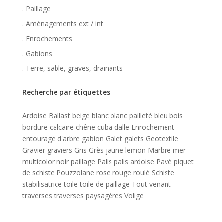
. Paillage
. Aménagements ext / int
. Enrochements
. Gabions
. Terre, sable, graves, drainants
Recherche par étiquettes
Ardoise
Ballast
beige
blanc
blanc pailleté
bleu
bois
bordure
calcaire
chêne
cuba
dalle
Enrochement
entourage d'arbre
gabion
Galet
galets
Geotextile
Gravier
graviers
Gris
Grès
jaune
lemon
Marbre
mer
multicolor
noir
paillage
Palis
palis ardoise
Pavé
piquet
de schiste
Pouzzolane
rose
rouge
roulé
Schiste
stabilisatrice
toile
toile de paillage
Tout venant
traverses
traverses paysagères
Volige