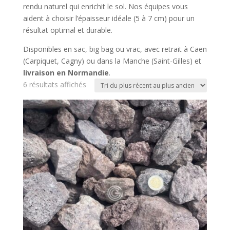
rendu naturel qui enrichit le sol. Nos équipes vous
aident à choisir l’épaisseur idéale (5 à 7 cm) pour un
résultat optimal et durable.
Disponibles en sac, big bag ou vrac, avec retrait à Caen
(Carpiquet, Cagny) ou dans la Manche (Saint-Gilles) et
livraison en Normandie
.
Trié
6 résultats affichés
du
plus
récent
au
plus
ancien