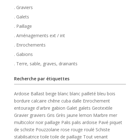
. Graviers
. Galets
. Paillage
. Aménagements ext / int
. Enrochements
. Gabions
. Terre, sable, graves, drainants
Recherche par étiquettes
Ardoise
Ballast
beige
blanc
blanc pailleté
bleu
bois
bordure
calcaire
chêne
cuba
dalle
Enrochement
entourage d'arbre
gabion
Galet
galets
Geotextile
Gravier
graviers
Gris
Grès
jaune
lemon
Marbre
mer
multicolor
noir
paillage
Palis
palis ardoise
Pavé
piquet
de schiste
Pouzzolane
rose
rouge
roulé
Schiste
stabilisatrice
toile
toile de paillage
Tout venant