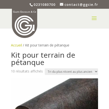
0231080700
contact@ggcie.fr
Accueil
/ Kit pour terrain de pétanque
Kit pour terrain de
pétanque
Trié
10 résultats affichés
du
plus
récent
au
plus
ancien