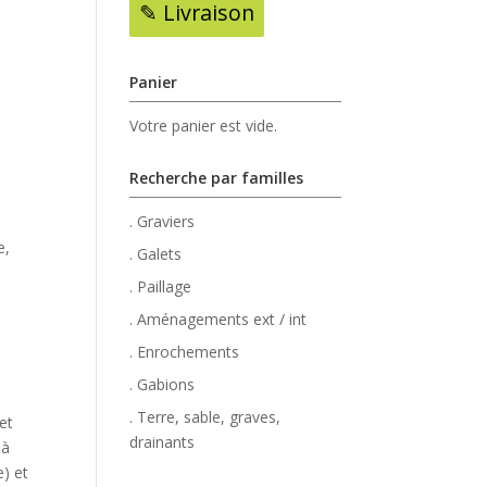
✎ Livraison
Panier
Votre panier est vide.
Recherche par familles
. Graviers
e,
. Galets
. Paillage
. Aménagements ext / int
. Enrochements
. Gabions
. Terre, sable, graves,
et
drainants
 à
e) et