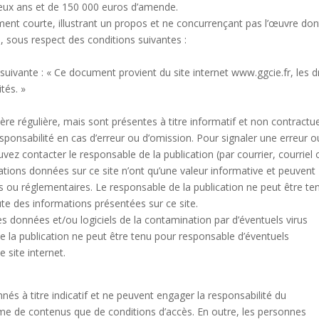
eux ans et de 150 000 euros d’amende.
ement courte, illustrant un propos et ne concurrençant pas l’œuvre don
e, sous respect des conditions suivantes :
on suivante : « Ce document provient du site internet www.ggcie.fr, les d
tés. »
re régulière, mais sont présentes à titre informatif et non contractue
sponsabilité en cas d’erreur ou d’omission. Pour signaler une erreur o
ez contacter le responsable de la publication (par courrier, courriel 
mations données sur ce site n’ont qu’une valeur informative et peuvent
es ou réglementaires. Le responsable de la publication ne peut être te
aute des informations présentées sur ce site.
res données et/ou logiciels de la contamination par d’éventuels virus
de la publication ne peut être tenu pour responsable d’éventuels
 site internet.
nnés à titre indicatif et ne peuvent engager la responsabilité du
rme de contenus que de conditions d’accès. En outre, les personnes