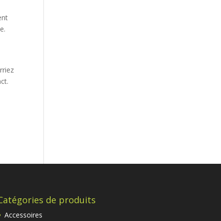
ent
e.
rriez
ct.
Catégories de produits
Accessoires