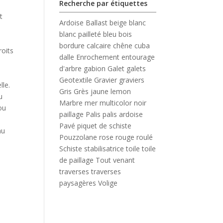
Recherche par étiquettes
t
Ardoise
Ballast
beige
blanc
blanc pailleté
bleu
bois
bordure
calcaire
chêne
cuba
roits
dalle
Enrochement
entourage
d'arbre
gabion
Galet
galets
Geotextile
Gravier
graviers
lle.
Gris
Grès
jaune
lemon
u
Marbre
mer
multicolor
noir
ou
paillage
Palis
palis ardoise
Pavé
piquet de schiste
nu
Pouzzolane
rose
rouge
roulé
Schiste
stabilisatrice
toile
toile
de paillage
Tout venant
traverses
traverses
paysagères
Volige