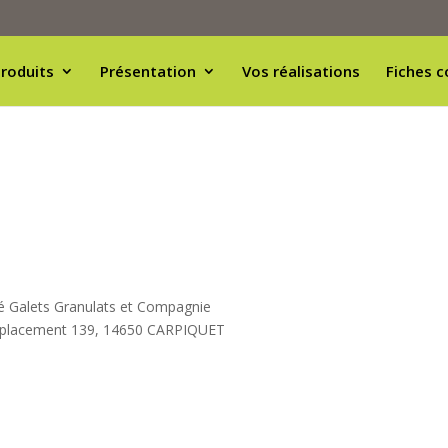
roduits
Présentation
Vos réalisations
Fiches c
été Galets Granulats et Compagnie
emplacement 139, 14650 CARPIQUET