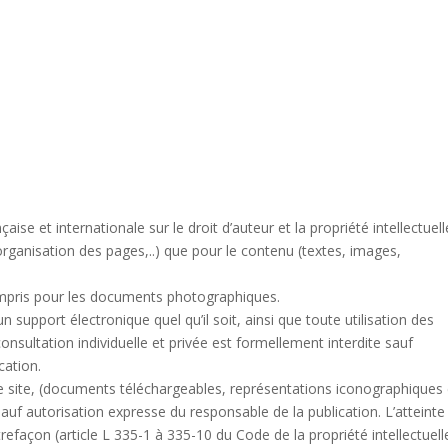
aise et internationale sur le droit d’auteur et la propriété intellectuell
organisation des pages,..) que pour le contenu (textes, images,
ompris pour les documents photographiques.
n support électronique quel qu’il soit, ainsi que toute utilisation des
 consultation individuelle et privée est formellement interdite sauf
cation.
ce site, (documents téléchargeables, représentations iconographiques 
uf autorisation expresse du responsable de la publication. L’atteinte
trefaçon (article L 335-1 à 335-10 du Code de la propriété intellectuell