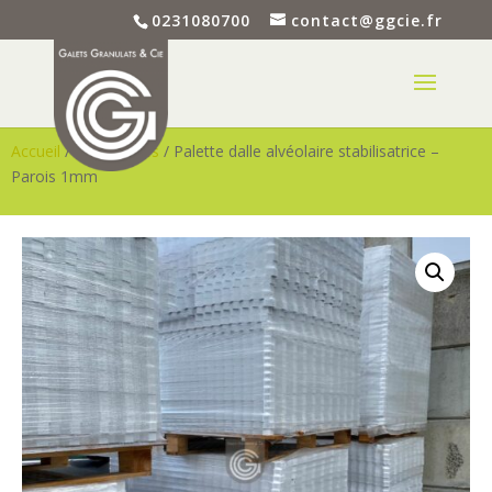
0231080700
contact@ggcie.fr
Accueil
/
Accessoires
/ Palette dalle alvéolaire stabilisatrice –
Parois 1mm