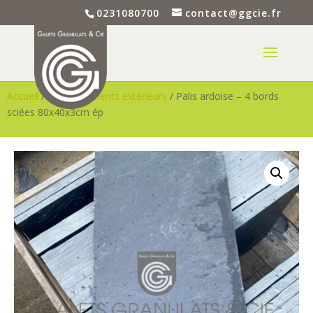
0231080700
contact@ggcie.fr
Accueil
/
Aménagements extérieurs
/ Palis ardoise – 4 bords
sciées 80x40x3cm ép