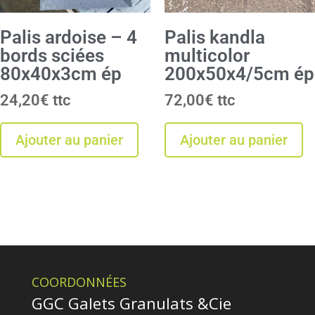
Palis ardoise – 4
Palis kandla
bords sciées
multicolor
80x40x3cm ép
200x50x4/5cm ép
24,20
€
72,00
€
Ajouter au panier
Ajouter au panier
COORDONNÉES
GGC Galets Granulats &Cie