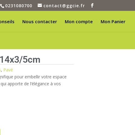
0231080700
contact@ggcie.fr
onseils
Nous contacter
Mon compte
Mon Panier
0x14x3/5cm
s
,
Pavé
ifique pour embellir votre espace
qui apporte de l’élégance à vos