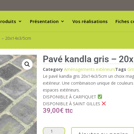
roduits
Présentation
Vos réalisations
Fiches c
is – 20x14x3/5cm
Pavé kandla gris – 2
Category
Aménagements extérieurs
Tags
Gri
Le pavé kandla gris 20x14x3/5cm un choix magn
extérieur. Une combinaison unique de couleurs 
espaces extérieurs.
DISPONIBLE À CARPIQUET
DISPONIBLE À SAINT GILLES
39,00
€