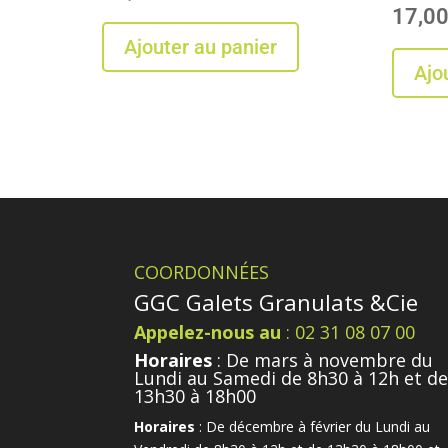
17,0
Ajouter au panier
Ajo
COORDONNÉES
GGC Galets Granulats &Cie
Appelez-nous au
: 02 31 08 07 00
Horaires
: De mars à novembre du
Lundi au Samedi de 8h30 à 12h et d
13h30 à 18h00
Horaires
: De décembre à février du Lundi au