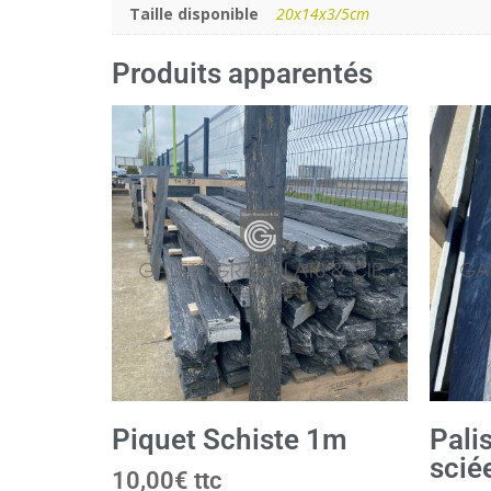
Taille disponible
20x14x3/5cm
Produits apparentés
Piquet Schiste 1m
Pali
scié
10,00
€