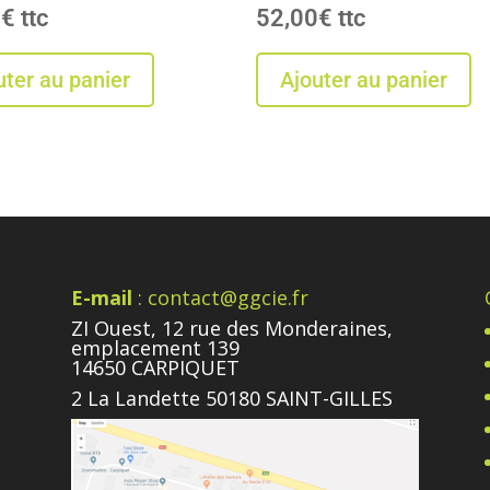
0
€
52,00
€
uter au panier
Ajouter au panier
E-mail
: contact@ggcie.fr
ZI Ouest, 12 rue des Monderaines,
emplacement 139
14650 CARPIQUET
2 La Landette 50180 SAINT-GILLES
e