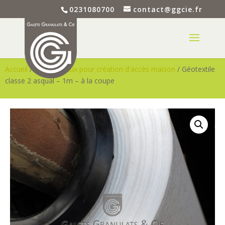
0231080700
contact@ggcie.fr
Accueil
/
Kit matériaux pour création d'accès maison
/ Géotextile
classe 2 asqual – 1m – à la coupe