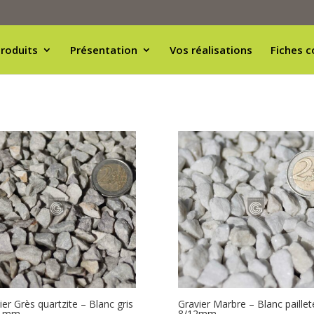
roduits
Présentation
Vos réalisations
Fiches c
ier Grès quartzite – Blanc gris
Gravier Marbre – Blanc paillet
0 mm
8/12mm