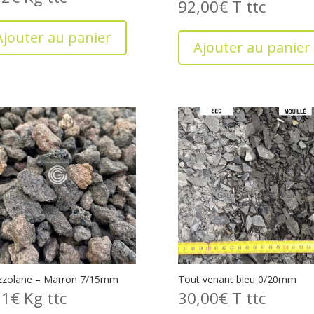
92,00
€
T
Ajouter au panier
Ajouter au panier
zzolane – Marron 7/15mm
Tout venant bleu 0/20mm
11
€
Kg
30,00
€
T