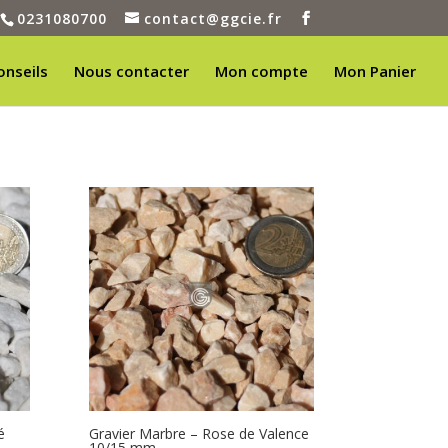
0231080700
contact@ggcie.fr
onseils
Nous contacter
Mon compte
Mon Panier
é
Gravier Marbre – Rose de Valence
10/15 mm