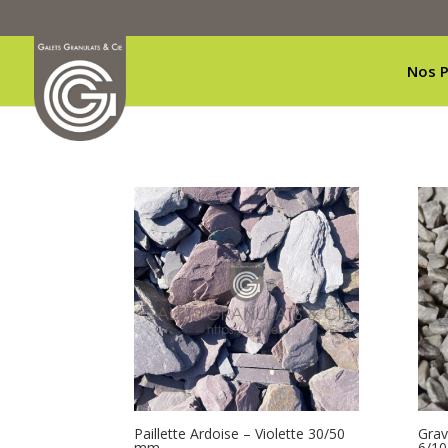
Nos P
Paillette Ardoise – Violette 30/50
Grav
mm
6/1