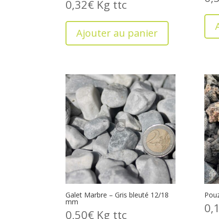
0,32
€
Kg
Ajouter au panier
Galet Marbre – Gris bleuté 12/18
Pou
mm
0,
0,50
€
Kg