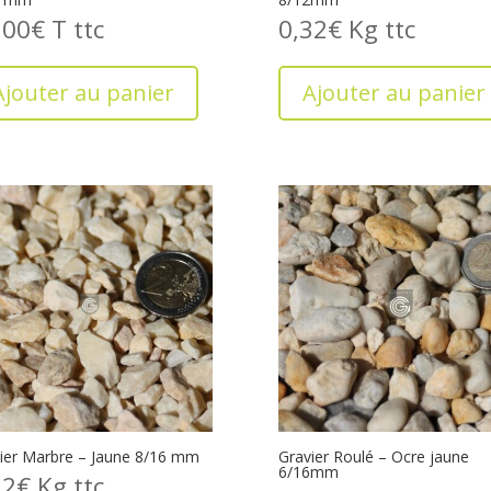
,00
€
T
0,32
€
Kg
Ajouter au panier
Ajouter au panier
ier Marbre – Jaune 8/16 mm
Gravier Roulé – Ocre jaune
6/16mm
32
€
Kg