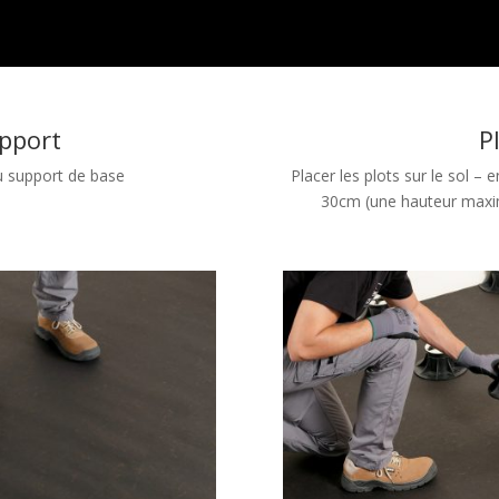
pport
P
u support de base
Placer les plots sur le sol
30cm (une hauteur max