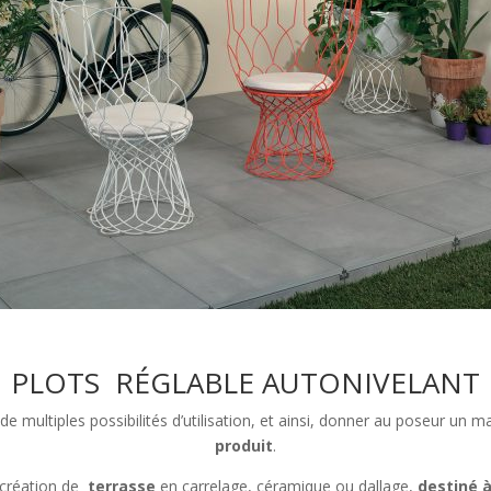
PLOTS RÉGLABLE AUTONIVELANT
 de multiples possibilités d’utilisation, et ainsi, donner au poseur un
produit
.
la création de
terrasse
en carrelage, céramique ou dallage,
destiné à