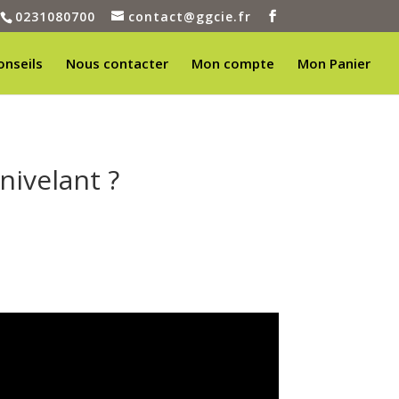
0231080700
contact@ggcie.fr
onseils
Nous contacter
Mon compte
Mon Panier
nivelant ?