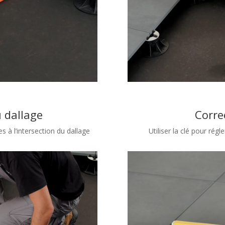
u dallage
Corre
s à l’intersection du dallage
Utiliser la clé pour régl