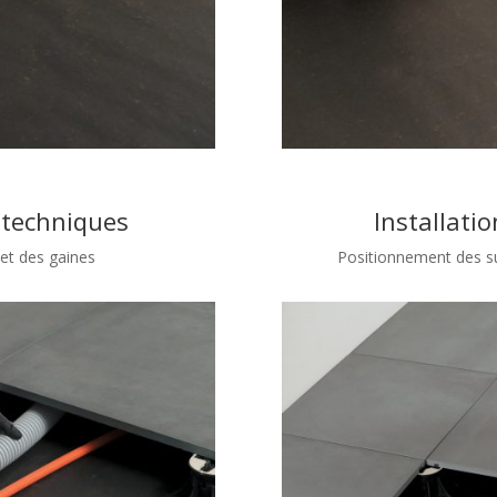
 techniques
Installati
et des gaines
Positionnement des sup