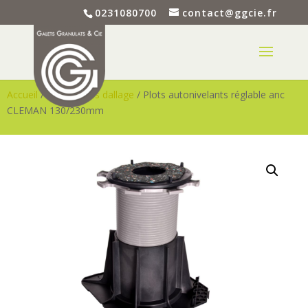
0231080700
contact@ggcie.fr
Accueil
/
Accessoires dallage
/ Plots autonivelants réglable anc
CLEMAN 130/230mm