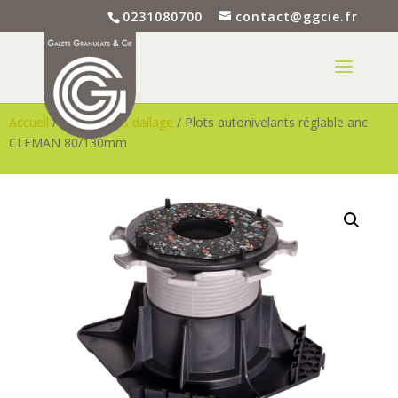
0231080700
contact@ggcie.fr
Accueil
/
Accessoires dallage
/ Plots autonivelants réglable anc
CLEMAN 80/130mm