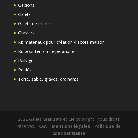
Gabions
Galets
Galets de marbre
Graviers
Kit matériaux pour création d'accès maison
Kit pour terrain de pétanque
Paillages
Roulés
Terre, sable, graves, drainants
2022 Galets Granulats et Cie copyright - tous droits
réservés.
-
CGV
-
Mentions légales
-
Politique de
confidentialité