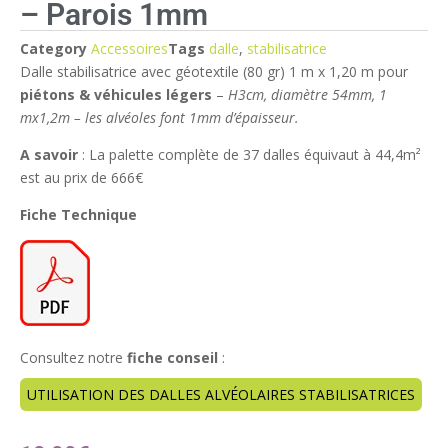
– Parois 1mm
Category
Accessoires
Tags
dalle
,
stabilisatrice
Dalle stabilisatrice avec géotextile (80 gr) 1 m x 1,20 m pour
piétons & véhicules légers
–
H3cm, diamètre 54mm, 1
mx1,2m – les alvéoles font 1mm d’épaisseur.
A savoir
: La palette complète de 37 dalles équivaut à 44,4m²
est au prix de 666€
Fiche Technique
Consultez notre
fiche conseil
:
UTILISATION DES DALLES ALVÉOLAIRES STABILISATRICES