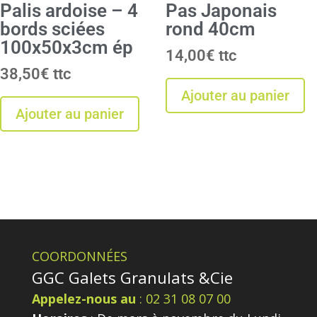
Palis ardoise – 4
Pas Japonais
bords sciées
rond 40cm
100x50x3cm ép
14,00
€
38,50
€
Ajouter au panier
Ajouter au panier
COORDONNÉES
GGC Galets Granulats &Cie
Appelez-nous au
: 02 31 08 07 00