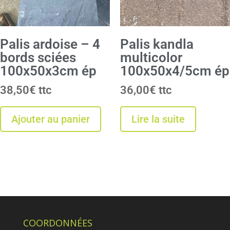
Palis ardoise – 4
Palis kandla
bords sciées
multicolor
100x50x3cm ép
100x50x4/5cm ép
38,50
€
36,00
€
Ajouter au panier
Lire la suite
COORDONNÉES