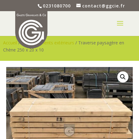
0231080700
contact@ggcie.fr
Accueil
/
Aménagements extérieurs
/ Traverse paysagère en
Chène 250 x 20 x 10