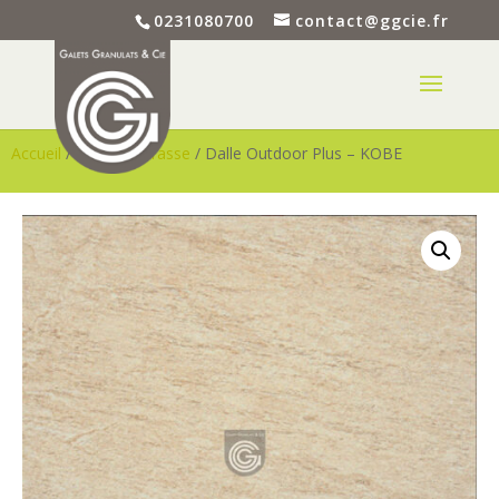
0231080700
contact@ggcie.fr
Accueil
/
Dalle - Terrasse
/ Dalle Outdoor Plus – KOBE