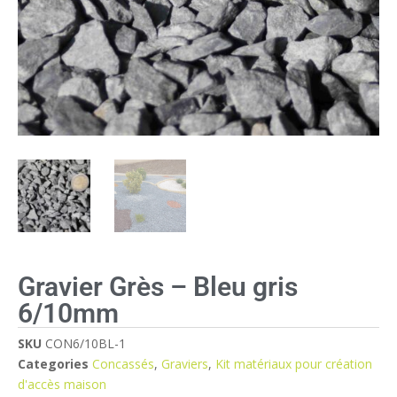
Gravier Grès – Bleu gris
6/10mm
SKU
CON6/10BL-1
Categories
Concassés
,
Graviers
,
Kit matériaux pour création
d'accès maison