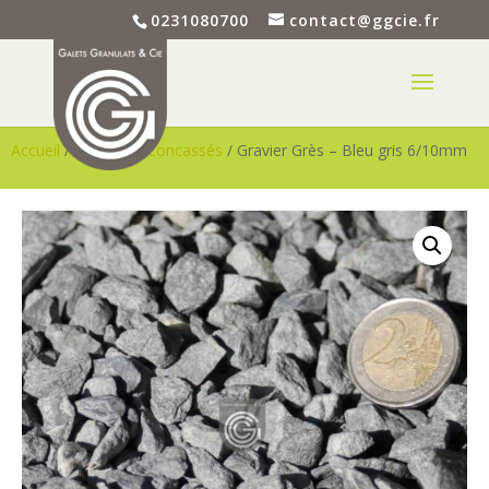
0231080700
contact@ggcie.fr
Accueil
/
Graviers
/
Concassés
/ Gravier Grès – Bleu gris 6/10mm