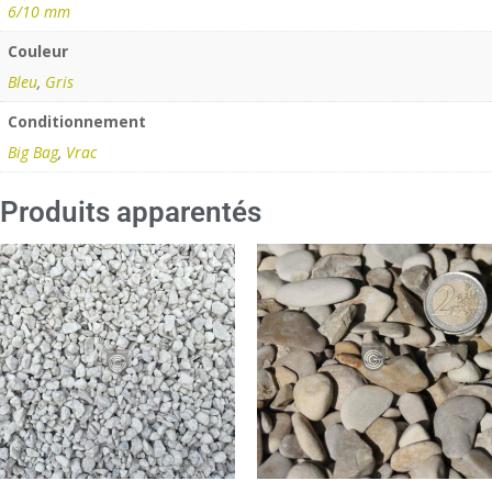
6/10 mm
Couleur
Bleu
,
Gris
Conditionnement
Big Bag
,
Vrac
Produits apparentés