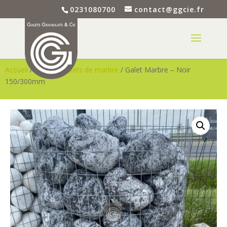
0231080700
contact@ggcie.fr
Accueil
/
Galets
/
Galets de marbre
/ Galet Marbre – Noir
150/300mm