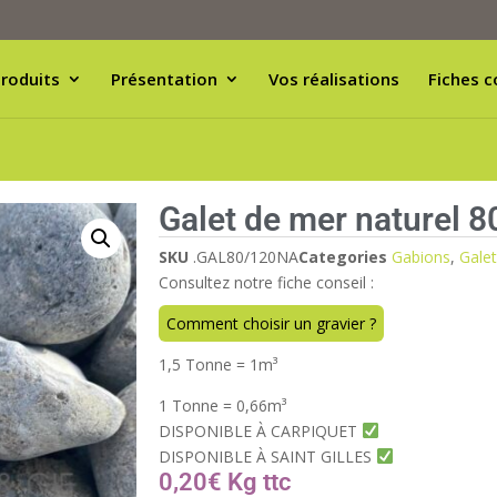
roduits
Présentation
Vos réalisations
Fiches c
Galet de mer naturel 
SKU
.GAL80/120NA
Categories
Gabions
,
Galet
Consultez notre fiche conseil :
Comment choisir un gravier ?
1,5 Tonne = 1m
³
1 Tonne = 0,66m
³
DISPONIBLE À CARPIQUET
DISPONIBLE À SAINT GILLES
0,20
€
Kg