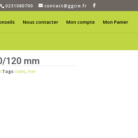
0231080700
contact@ggcie.fr
onseils
Nous contacter
Mon compte
Mon Panier
80/120 mm
s
Tags
Galet
,
mer