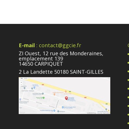
E-mail
: contact@ggcie.fr
ZI Ouest, 12 rue des Monderaines,
emplacement 139
14650 CARPIQUET
2 La Landette 50180 SAINT-GILLES
e