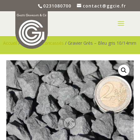
0231080700
contact@ggcie.fr
Accueil
/
Graviers
/
Concassés
/ Gravier Grès – Bleu gris 10/14mm