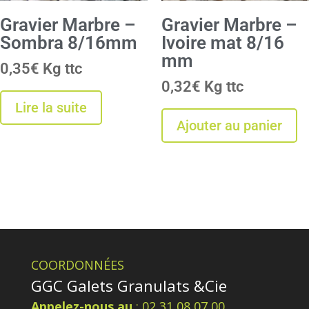
Gravier Marbre –
Gravier Marbre –
Sombra 8/16mm
Ivoire mat 8/16
mm
0,35
€
Kg
0,32
€
Kg
Lire la suite
Ajouter au panier
COORDONNÉES
GGC Galets Granulats &Cie
Appelez-nous au
: 02 31 08 07 00