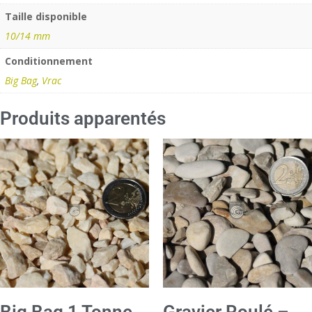
Taille disponible
10/14 mm
Conditionnement
Big Bag
,
Vrac
Produits apparentés
Big Bag 1 Tonne
Gravier Roulé –