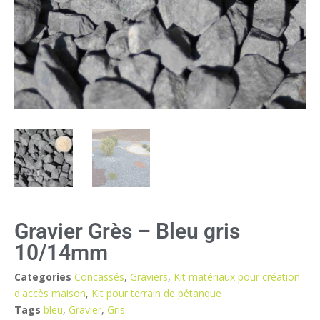
Gravier Grès – Bleu gris
10/14mm
Categories
Concassés
,
Graviers
,
Kit matériaux pour création
d'accès maison
,
Kit pour terrain de pétanque
Tags
bleu
,
Gravier
,
Gris