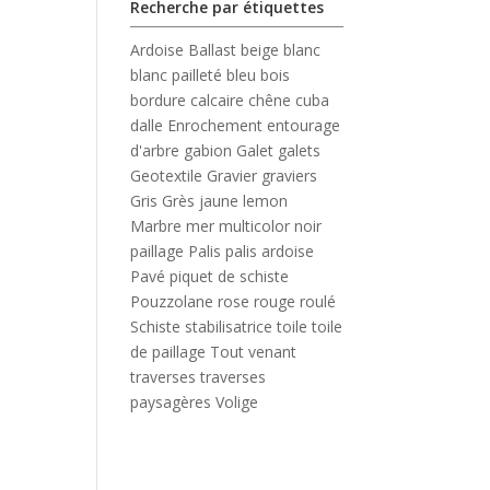
Recherche par étiquettes
Ardoise
Ballast
beige
blanc
blanc pailleté
bleu
bois
bordure
calcaire
chêne
cuba
dalle
Enrochement
entourage
d'arbre
gabion
Galet
galets
Geotextile
Gravier
graviers
Gris
Grès
jaune
lemon
Marbre
mer
multicolor
noir
paillage
Palis
palis ardoise
Pavé
piquet de schiste
Pouzzolane
rose
rouge
roulé
Schiste
stabilisatrice
toile
toile
de paillage
Tout venant
traverses
traverses
paysagères
Volige