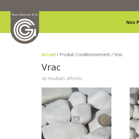
Nos P
Accueil
/ Produit Conditionnement / Vrac
Vrac
Trié
42 résultats affichés
du
plus
récent
au
plus
ancien