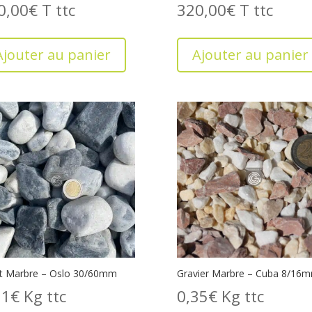
0,00
€
T
320,00
€
T
Ajouter au panier
Ajouter au panier
t Marbre – Oslo 30/60mm
Gravier Marbre – Cuba 8/16
51
€
Kg
0,35
€
Kg