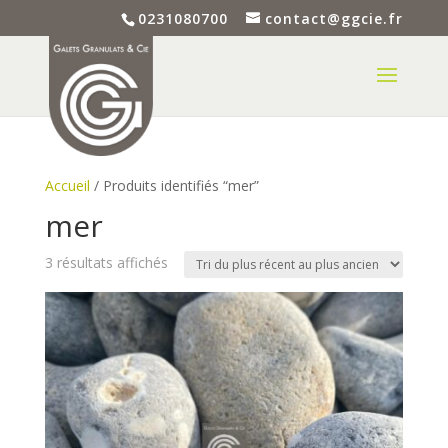
0231080700
contact@ggcie.fr
Accueil
/ Produits identifiés “mer”
mer
Trié
3 résultats affichés
du
plus
récent
au
plus
ancien