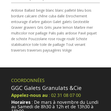
Ardoise
Ballast
beige
blanc
blanc pailleté
bleu
bois
bordure
calcaire
chêne
cuba
dalle
Enrochement
entourage d'arbre
gabion
Galet
galets
Geotextile
Gravier
graviers
Gris
Grès
jaune
lemon
Marbre
mer
multicolor
noir
paillage
Palis
palis ardoise
Pavé
piquet
de schiste
Pouzzolane
rose
rouge
roulé
Schiste
stabilisatrice
toile
toile de paillage
Tout venant
traverses
traverses paysagères
Volige
COORDONNÉES
GGC Galets Granulats &Cie
Appelez-nous au
: 02 31 08 07 00
Horaires
: De mars à novembre du Lundi
au Samedi de 8h30 à 12h et de 13h30 à