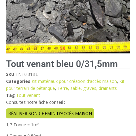
Tout venant bleu 0/31,5mm
SKU
TNT0:31BL
Categories
Kit matériaux pour création d'accès maison
,
Kit
pour terrain de pétanque
,
Terre, sable, graves, drainants
Tag
Tout venant
Consultez notre fiche conseil :
RÉALISER SON CHEMIN D’ACCÈS MAISON
1,7 Tonne = 1m
³
1 Tonne = 0,59m
³