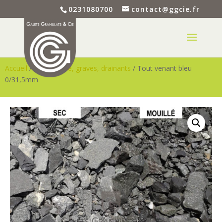
0231080700
contact@ggcie.fr
Accueil
/
Terre, sable, graves, drainants
/ Tout venant bleu
0/31,5mm