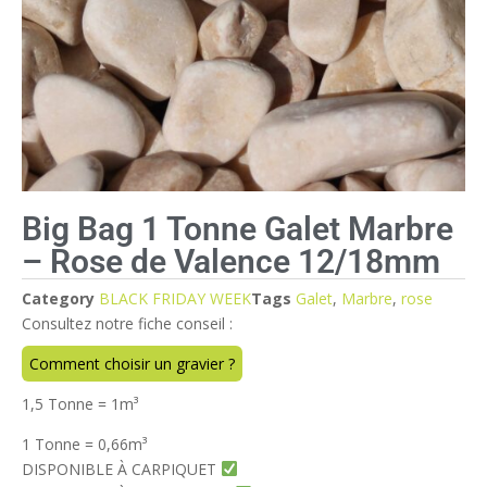
Big Bag 1 Tonne Galet Marbre
– Rose de Valence 12/18mm
Category
BLACK FRIDAY WEEK
Tags
Galet
,
Marbre
,
rose
Consultez notre fiche conseil :
Comment choisir un gravier ?
1,5 Tonne = 1m
³
1 Tonne = 0,66m
³
DISPONIBLE À CARPIQUET