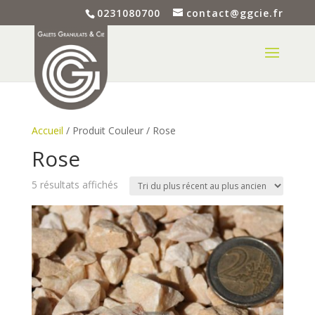
0231080700
contact@ggcie.fr
Accueil
/ Produit Couleur / Rose
Rose
Trié
5 résultats affichés
du
plus
récent
au
plus
ancien