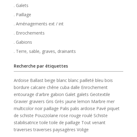
. Galets
. Paillage
. Aménagements ext / int
. Enrochements
. Gabions
. Terre, sable, graves, drainants
Recherche par étiquettes
Ardoise
Ballast
beige
blanc
blanc pailleté
bleu
bois
bordure
calcaire
chêne
cuba
dalle
Enrochement
entourage d'arbre
gabion
Galet
galets
Geotextile
Gravier
graviers
Gris
Grès
jaune
lemon
Marbre
mer
multicolor
noir
paillage
Palis
palis ardoise
Pavé
piquet
de schiste
Pouzzolane
rose
rouge
roulé
Schiste
stabilisatrice
toile
toile de paillage
Tout venant
traverses
traverses paysagères
Volige