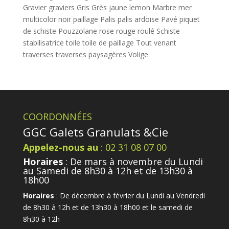
Gravier
graviers
Gris
Grès
jaune
lemon
Marbre
mer
multicolor
noir
paillage
Palis
palis ardoise
Pavé
piquet
de schiste
Pouzzolane
rose
rouge
roulé
Schiste
stabilisatrice
toile
toile de paillage
Tout venant
traverses
traverses paysagères
Volige
COORDONNÉES
GGC Galets Granulats &Cie
Appelez-nous au
: 02 31 08 07 00
Horaires
: De mars à novembre du Lundi
au Samedi de 8h30 à 12h et de 13h30 à
18h00
Horaires
: De décembre à février du Lundi au Vendredi
de 8h30 à 12h et de 13h30 à 18h00 et le samedi de
8h30 à 12h