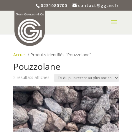
0231080700
contact@ggcie.fr
Accueil
/ Produits identifiés “Pouzzolane”
Pouzzolane
Trié
2 résultats affichés
du
plus
récent
au
plus
ancien