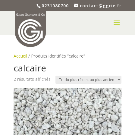
0231080700
contact@ggcie.fr
Accueil
/ Produits identifiés “calcaire”
calcaire
Trié
2 résultats affichés
du
plus
récent
au
plus
ancien