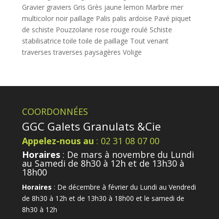
Gravier
graviers
Gris
Grès
jaune
lemon
Marbre
mer
multicolor
noir
paillage
Palis
palis ardoise
Pavé
piquet
de schiste
Pouzzolane
rose
rouge
roulé
Schiste
stabilisatrice
toile
toile de paillage
Tout venant
traverses
traverses paysagères
Volige
COORDONNÉES
GGC Galets Granulats &Cie
Appelez-nous au
: 02 31 08 07 00
Horaires
: De mars à novembre du Lundi
au Samedi de 8h30 à 12h et de 13h30 à
18h00
Horaires
: De décembre à février du Lundi au Vendredi
de 8h30 à 12h et de 13h30 à 18h00 et le samedi de
8h30 à 12h