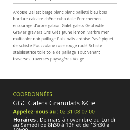
Ardoise
Ballast
beige
blanc
blanc pailleté
bleu
bois
bordure
calcaire
chêne
cuba
dalle
Enrochement
entourage d'arbre
gabion
Galet
galets
Geotextile
Gravier
graviers
Gris
Grès
jaune
lemon
Marbre
mer
multicolor
noir
paillage
Palis
palis ardoise
Pavé
piquet
de schiste
Pouzzolane
rose
rouge
roulé
Schiste
stabilisatrice
toile
toile de paillage
Tout venant
traverses
traverses paysagères
Volige
COORDONNÉES
GGC Galets Granulats &Cie
Appelez-nous au
: 02 31 08 07 00
Horaires
: De mars à novembre du Lundi
au Samedi de 8h30 à 12h et de 13h30 à