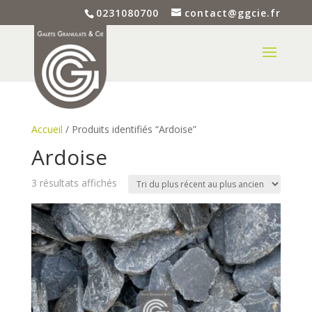
0231080700
contact@ggcie.fr
Accueil
/ Produits identifiés “Ardoise”
Ardoise
Trié
3 résultats affichés
du
plus
récent
au
plus
ancien