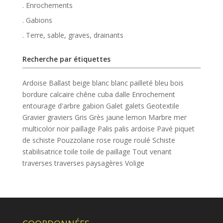
. Enrochements
. Gabions
. Terre, sable, graves, drainants
Recherche par étiquettes
Ardoise
Ballast
beige
blanc
blanc pailleté
bleu
bois
bordure
calcaire
chêne
cuba
dalle
Enrochement
entourage d'arbre
gabion
Galet
galets
Geotextile
Gravier
graviers
Gris
Grès
jaune
lemon
Marbre
mer
multicolor
noir
paillage
Palis
palis ardoise
Pavé
piquet
de schiste
Pouzzolane
rose
rouge
roulé
Schiste
stabilisatrice
toile
toile de paillage
Tout venant
traverses
traverses paysagères
Volige