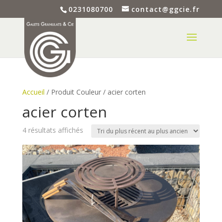
0231080700
contact@ggcie.fr
Accueil
/ Produit Couleur / acier corten
acier corten
Trié
4 résultats affichés
du
plus
récent
au
plus
ancien