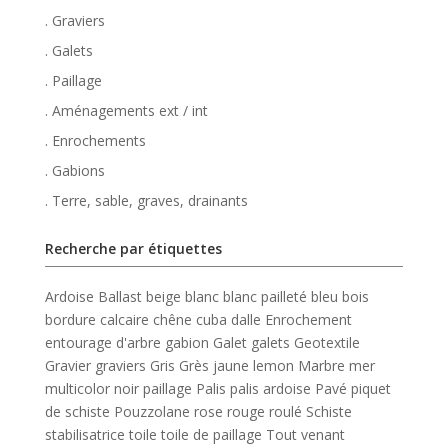
. Graviers
. Galets
. Paillage
. Aménagements ext / int
. Enrochements
. Gabions
. Terre, sable, graves, drainants
Recherche par étiquettes
Ardoise
Ballast
beige
blanc
blanc pailleté
bleu
bois
bordure
calcaire
chêne
cuba
dalle
Enrochement
entourage d'arbre
gabion
Galet
galets
Geotextile
Gravier
graviers
Gris
Grès
jaune
lemon
Marbre
mer
multicolor
noir
paillage
Palis
palis ardoise
Pavé
piquet
de schiste
Pouzzolane
rose
rouge
roulé
Schiste
stabilisatrice
toile
toile de paillage
Tout venant