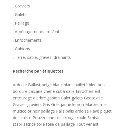
. Graviers
. Galets
. Paillage
. Aménagements ext / int
. Enrochements
. Gabions
. Terre, sable, graves, drainants
Recherche par étiquettes
Ardoise
Ballast
beige
blanc
blanc pailleté
bleu
bois
bordure
calcaire
chêne
cuba
dalle
Enrochement
entourage d'arbre
gabion
Galet
galets
Geotextile
Gravier
graviers
Gris
Grès
jaune
lemon
Marbre
mer
multicolor
noir
paillage
Palis
palis ardoise
Pavé
piquet
de schiste
Pouzzolane
rose
rouge
roulé
Schiste
stabilisatrice
toile
toile de paillage
Tout venant