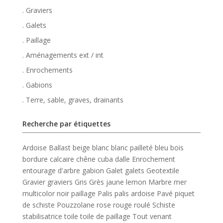
. Graviers
. Galets
. Paillage
. Aménagements ext / int
. Enrochements
. Gabions
. Terre, sable, graves, drainants
Recherche par étiquettes
Ardoise
Ballast
beige
blanc
blanc pailleté
bleu
bois
bordure
calcaire
chêne
cuba
dalle
Enrochement
entourage d'arbre
gabion
Galet
galets
Geotextile
Gravier
graviers
Gris
Grès
jaune
lemon
Marbre
mer
multicolor
noir
paillage
Palis
palis ardoise
Pavé
piquet
de schiste
Pouzzolane
rose
rouge
roulé
Schiste
stabilisatrice
toile
toile de paillage
Tout venant