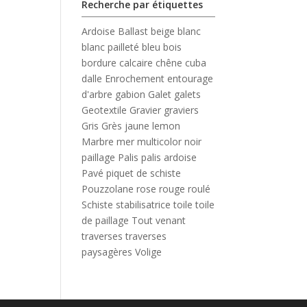
Recherche par étiquettes
Ardoise
Ballast
beige
blanc
blanc pailleté
bleu
bois
bordure
calcaire
chêne
cuba
dalle
Enrochement
entourage
d'arbre
gabion
Galet
galets
Geotextile
Gravier
graviers
Gris
Grès
jaune
lemon
Marbre
mer
multicolor
noir
paillage
Palis
palis ardoise
Pavé
piquet de schiste
Pouzzolane
rose
rouge
roulé
Schiste
stabilisatrice
toile
toile
de paillage
Tout venant
traverses
traverses
paysagères
Volige