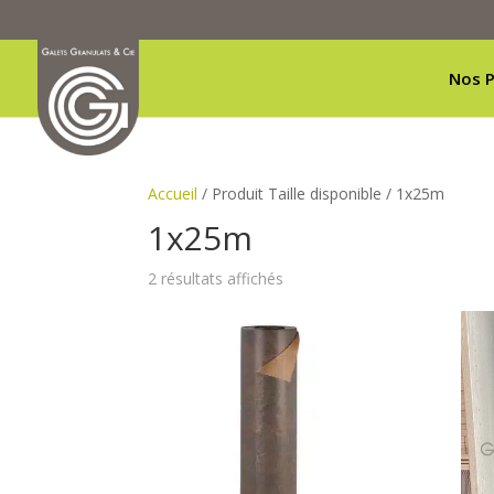
Nos P
Accueil
/ Produit Taille disponible / 1x25m
1x25m
Trié
2 résultats affichés
du
plus
récent
au
plus
ancien