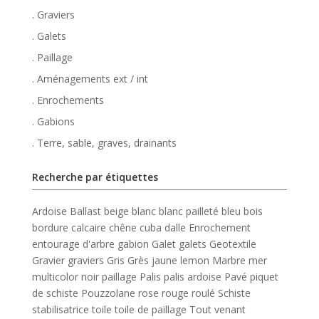
. Graviers
. Galets
. Paillage
. Aménagements ext / int
. Enrochements
. Gabions
. Terre, sable, graves, drainants
Recherche par étiquettes
Ardoise
Ballast
beige
blanc
blanc pailleté
bleu
bois
bordure
calcaire
chêne
cuba
dalle
Enrochement
entourage d'arbre
gabion
Galet
galets
Geotextile
Gravier
graviers
Gris
Grès
jaune
lemon
Marbre
mer
multicolor
noir
paillage
Palis
palis ardoise
Pavé
piquet
de schiste
Pouzzolane
rose
rouge
roulé
Schiste
stabilisatrice
toile
toile de paillage
Tout venant