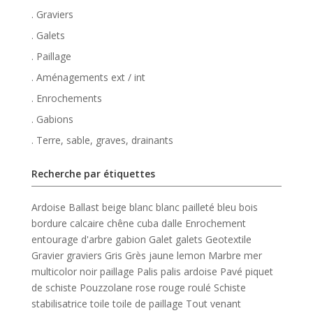
. Graviers
. Galets
. Paillage
. Aménagements ext / int
. Enrochements
. Gabions
. Terre, sable, graves, drainants
Recherche par étiquettes
Ardoise
Ballast
beige
blanc
blanc pailleté
bleu
bois
bordure
calcaire
chêne
cuba
dalle
Enrochement
entourage d'arbre
gabion
Galet
galets
Geotextile
Gravier
graviers
Gris
Grès
jaune
lemon
Marbre
mer
multicolor
noir
paillage
Palis
palis ardoise
Pavé
piquet
de schiste
Pouzzolane
rose
rouge
roulé
Schiste
stabilisatrice
toile
toile de paillage
Tout venant