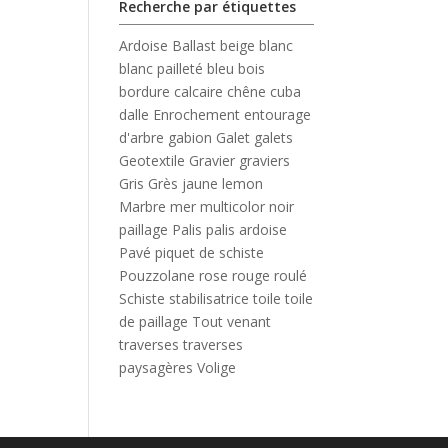
Recherche par étiquettes
Ardoise
Ballast
beige
blanc
blanc pailleté
bleu
bois
bordure
calcaire
chêne
cuba
dalle
Enrochement
entourage
d'arbre
gabion
Galet
galets
Geotextile
Gravier
graviers
Gris
Grès
jaune
lemon
Marbre
mer
multicolor
noir
paillage
Palis
palis ardoise
Pavé
piquet de schiste
Pouzzolane
rose
rouge
roulé
Schiste
stabilisatrice
toile
toile
de paillage
Tout venant
traverses
traverses
paysagères
Volige