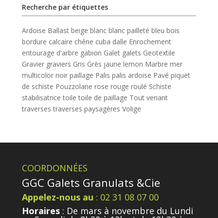
Recherche par étiquettes
Ardoise
Ballast
beige
blanc
blanc pailleté
bleu
bois
bordure
calcaire
chêne
cuba
dalle
Enrochement
entourage d'arbre
gabion
Galet
galets
Geotextile
Gravier
graviers
Gris
Grès
jaune
lemon
Marbre
mer
multicolor
noir
paillage
Palis
palis ardoise
Pavé
piquet
de schiste
Pouzzolane
rose
rouge
roulé
Schiste
stabilisatrice
toile
toile de paillage
Tout venant
traverses
traverses paysagères
Volige
COORDONNÉES
GGC Galets Granulats &Cie
Appelez-nous au
: 02 31 08 07 00
Horaires
: De mars à novembre du Lundi